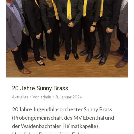
20 Jahre Sunny Brass
Aktuelles
Von
admin
8. Januar 2024
20 Jahre Jugendblasorchester Sunny Brass
(Probengemeinschaft des MV Ebenthal und
der Waidenbachtaler Heimatkapelle)!