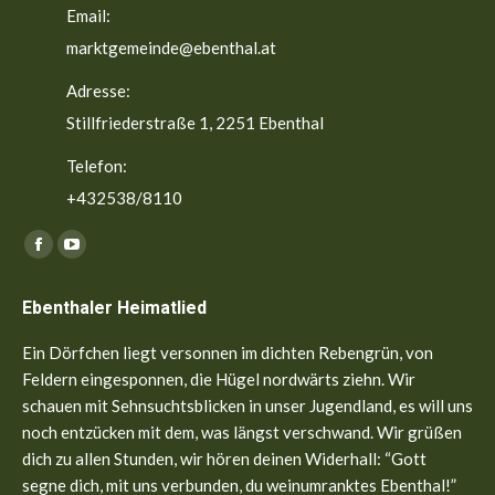
Email:
marktgemeinde@ebenthal.at
Adresse:
Stillfriederstraße 1, 2251 Ebenthal
Telefon:
+432538/8110
Finden Sie uns auf:
Facebook
YouTube
page
page
Ebenthaler Heimatlied
opens
opens
in
in
Ein Dörfchen liegt versonnen im dichten Rebengrün, von
new
new
Feldern eingesponnen, die Hügel nordwärts ziehn. Wir
window
window
schauen mit Sehnsuchtsblicken in unser Jugendland, es will uns
noch entzücken mit dem, was längst verschwand. Wir grüßen
dich zu allen Stunden, wir hören deinen Widerhall: “Gott
segne dich, mit uns verbunden, du weinumranktes Ebenthal!”