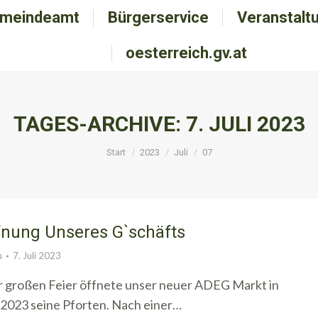
meindeamt
emeindeamt
Bürgerservice
Bürgerservice
Veranstalt
Veranstal
oesterreich.gv.at
oesterreich.gv.at
TAGES-ARCHIVE:
7. JULI 2023
Sie befinden sich hier:
Start
2023
Juli
07
fnung Unseres G`schäfts
n
7. Juli 2023
 großen Feier öffnete unser neuer ADEG Markt in
.2023 seine Pforten. Nach einer…