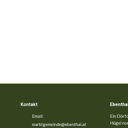
Kontakt
Ebentha
Email:
Ein Dörfc
Hügel nor
marktgemeinde@ebenthal.at