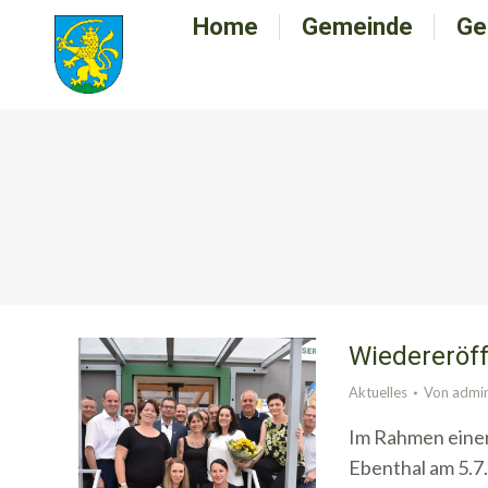
Home
Home
Gemeinde
Gemeinde
Ge
G
Wiedereröf
Aktuelles
Von
admi
Im Rahmen einer
Ebenthal am 5.7