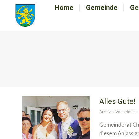
Home
Home
Gemeinde
Gemeinde
Ge
G
Alles Gute!
Archiv
Von
admin
Gemeinderat Chr
diesem Anlass g