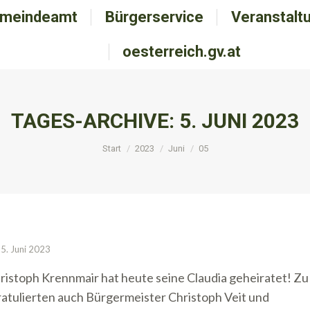
meindeamt
emeindeamt
Bürgerservice
Bürgerservice
Veranstalt
Veranstal
oesterreich.gv.at
oesterreich.gv.at
TAGES-ARCHIVE:
5. JUNI 2023
Sie befinden sich hier:
Start
2023
Juni
05
5. Juni 2023
istoph Krennmair hat heute seine Claudia geheiratet! Zu
ratulierten auch Bürgermeister Christoph Veit und