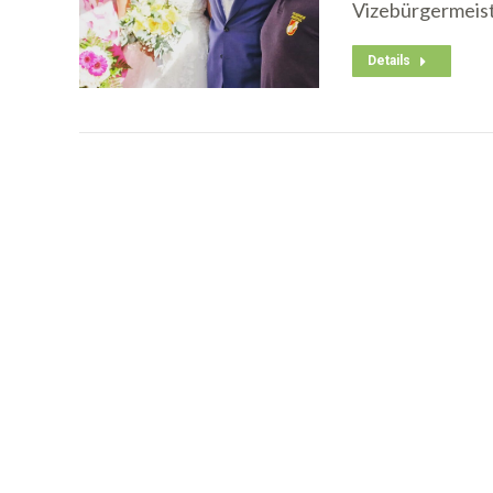
Vizebürgermeis
Details