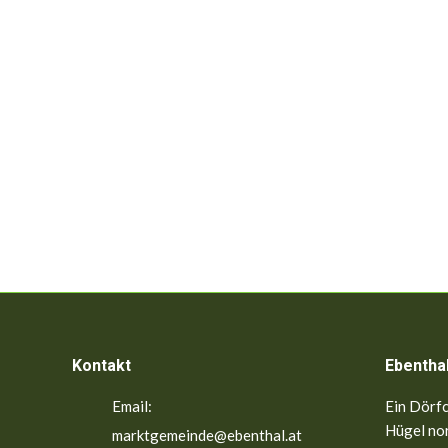
Kontakt
Ebentha
Email:
Ein Dörfc
Hügel nor
marktgemeinde@ebenthal.at