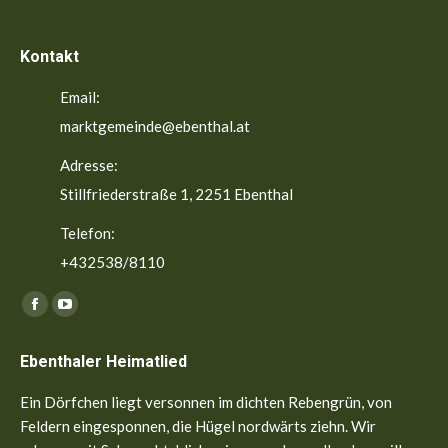
Kontakt
Email:
marktgemeinde@ebenthal.at
Adresse:
Stillfriederstraße 1, 2251 Ebenthal
Telefon:
+432538/8110
Finden Sie uns auf:
Facebook
YouTube
page
page
Ebenthaler Heimatlied
opens
opens
in
in
Ein Dörfchen liegt versonnen im dichten Rebengrün, von
new
new
Feldern eingesponnen, die Hügel nordwärts ziehn. Wir
window
window