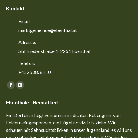
Kontakt
Email:
marktgemeinde@ebenthal.at
Adresse:
Stillfriederstraße 1, 2251 Ebenthal
Telefon:
+432538/8110
Finden Sie uns auf:
Facebook
YouTube
page
page
Ebenthaler Heimatlied
opens
opens
in
in
Ein Dörfchen liegt versonnen im dichten Rebengrün, von
new
new
Feldern eingesponnen, die Hügel nordwärts ziehn. Wir
window
window
schauen mit Sehnsuchtsblicken in unser Jugendland, es will uns
noch entzücken mit dem, was längst verschwand. Wir grüßen