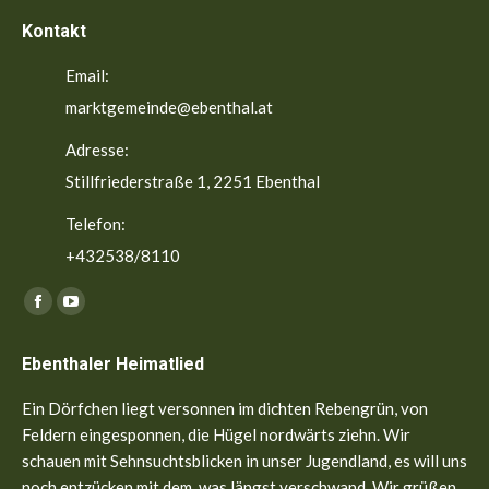
Kontakt
Email:
marktgemeinde@ebenthal.at
Adresse:
Stillfriederstraße 1, 2251 Ebenthal
Telefon:
+432538/8110
Finden Sie uns auf:
Facebook
YouTube
page
page
Ebenthaler Heimatlied
opens
opens
in
in
Ein Dörfchen liegt versonnen im dichten Rebengrün, von
new
new
Feldern eingesponnen, die Hügel nordwärts ziehn. Wir
window
window
schauen mit Sehnsuchtsblicken in unser Jugendland, es will uns
noch entzücken mit dem, was längst verschwand. Wir grüßen