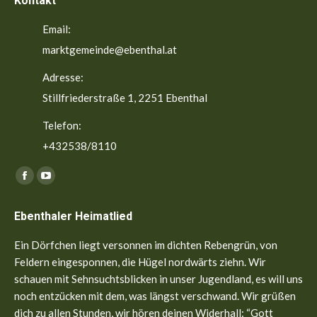
Kontakt
Email:
marktgemeinde@ebenthal.at
Adresse:
Stillfriederstraße 1, 2251 Ebenthal
Telefon:
+432538/8110
Finden Sie uns auf:
Facebook
YouTube
page
page
Ebenthaler Heimatlied
opens
opens
in
in
Ein Dörfchen liegt versonnen im dichten Rebengrün, von
new
new
Feldern eingesponnen, die Hügel nordwärts ziehn. Wir
window
window
schauen mit Sehnsuchtsblicken in unser Jugendland, es will uns
noch entzücken mit dem, was längst verschwand. Wir grüßen
dich zu allen Stunden, wir hören deinen Widerhall: “Gott