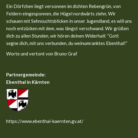
in
in
Ein Dörfchen liegt versonnen im dichten Rebengrün, von
new
new
Feldern eingesponnen, die Hügel nordwärts ziehn. Wir
window
window
schauen mit Sehnsuchtsblicken in unser Jugendland, es will uns
noch entzücken mit dem, was längst verschwand. Wir grüßen
dich zu allen Stunden, wir hören deinen Widerhall: “Gott
segne dich, mit uns verbunden, du weinumranktes Ebenthal!”
Worte und vertont von Bruno Graf
Partnergemeinde:
Ebenthal in Kärnten
https://www.ebenthal-kaernten.gv.at/