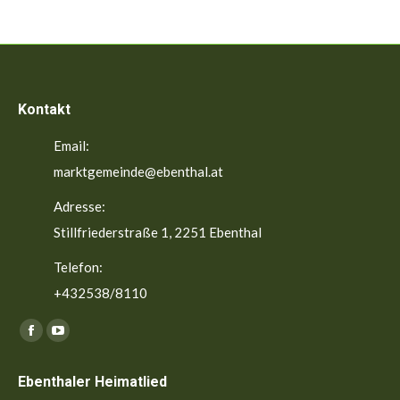
Kontakt
Email:
marktgemeinde@ebenthal.at
Adresse:
Stillfriederstraße 1, 2251 Ebenthal
Telefon:
+432538/8110
Finden Sie uns auf:
Facebook
YouTube
page
page
Ebenthaler Heimatlied
opens
opens