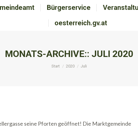
meindeamt
emeindeamt
Bürgerservice
Bürgerservice
Veranstalt
Veranstal
oesterreich.gv.at
oesterreich.gv.at
MONATS-ARCHIVE::
JULI 2020
Sie befinden sich hier:
Start
2020
Juli
 Kellergasse seine Pforten geöffnet! Die Marktgemeinde