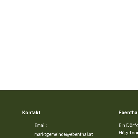
Kontakt
Ebentha
Email:
Ein Dörfc
Hügel nor
marktgemeinde@ebenthal.at