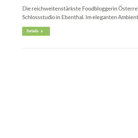
Die reichweitenstärkste Foodbloggerin Österreic
Schlossstudio in Ebenthal. Im eleganten Ambie
Details