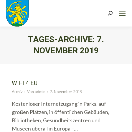
Search:
TAGES-ARCHIVE:
7.
NOVEMBER 2019
Sie befinden sich hier:
WIFI 4 EU
Archiv
Von
admin
7. November 2019
Kostenloser Internetzugang in Parks, auf
großen Plätzen, in öffentlichen Gebäuden,
Bibliotheken, Gesundheitszentren und
Museen überall in Europa –…