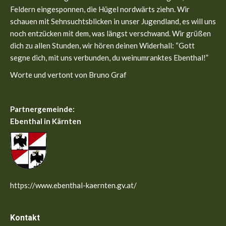
new
new
Feldern eingesponnen, die Hügel nordwärts ziehn. Wir
window
window
schauen mit Sehnsuchtsblicken in unser Jugendland, es will uns
noch entzücken mit dem, was längst verschwand. Wir grüßen
dich zu allen Stunden, wir hören deinen Widerhall: “Gott
segne dich, mit uns verbunden, du weinumranktes Ebenthal!”
Worte und vertont von Bruno Graf
Partnergemeinde:
Ebenthal in Kärnten
https://www.ebenthal-kaernten.gv.at/
Kontakt