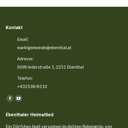
Kontakt
Email:
marktgemeinde@ebenthal.at
Adresse:
Stillfriederstraße 1, 2251 Ebenthal
Telefon:
+432538/8110
Finden Sie uns auf:
Facebook
YouTube
page
page
Ebenthaler Heimatlied
opens
opens
in
in
Ein Dörfchen liegt versonnen im dichten Rebengrün, von