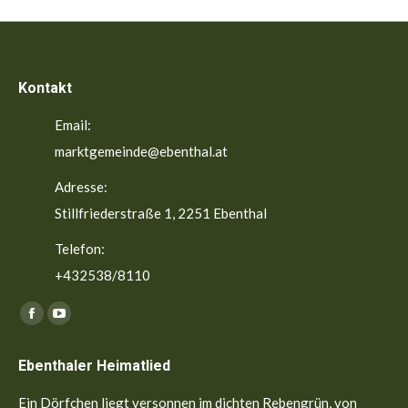
Kontakt
Email:
marktgemeinde@ebenthal.at
Adresse:
Stillfriederstraße 1, 2251 Ebenthal
Telefon:
+432538/8110
Finden Sie uns auf:
Facebook
YouTube
page
page
Ebenthaler Heimatlied
opens
opens
in
in
Ein Dörfchen liegt versonnen im dichten Rebengrün, von