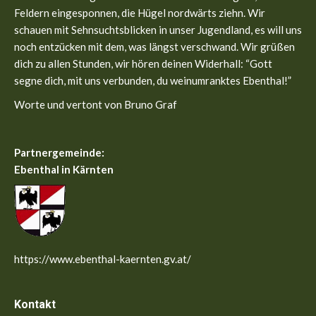
new
new
Feldern eingesponnen, die Hügel nordwärts ziehn. Wir
window
window
schauen mit Sehnsuchtsblicken in unser Jugendland, es will uns
noch entzücken mit dem, was längst verschwand. Wir grüßen
dich zu allen Stunden, wir hören deinen Widerhall: “Gott
segne dich, mit uns verbunden, du weinumranktes Ebenthal!”
Worte und vertont von Bruno Graf
Partnergemeinde:
Ebenthal in Kärnten
https://www.ebenthal-kaernten.gv.at/
Kontakt