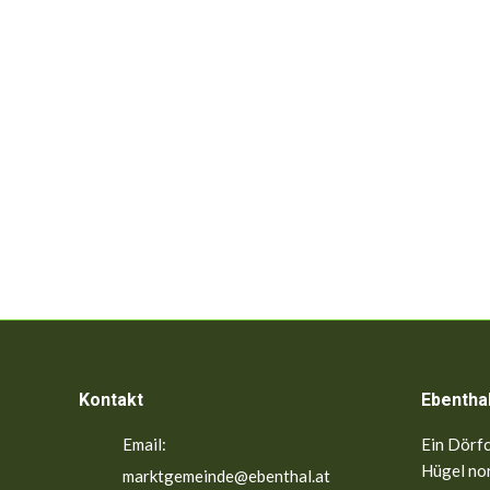
Kontakt
Ebentha
Email:
Ein Dörfc
Hügel nor
marktgemeinde@ebenthal.at