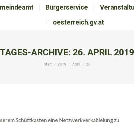
meindeamt
emeindeamt
Bürgerservice
Bürgerservice
Veranstalt
Veranstal
oesterreich.gv.at
oesterreich.gv.at
TAGES-ARCHIVE:
26. APRIL 201
Sie befinden sich hier:
Start
2019
April
26
serem Schüttkasten eine Netzwerkverkablelung zu