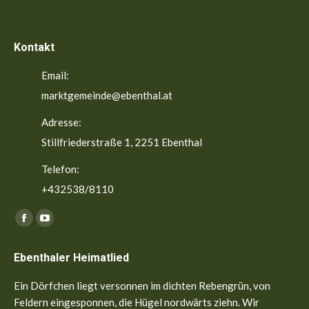
Kontakt
Email:
marktgemeinde@ebenthal.at
Adresse:
Stillfriederstraße 1, 2251 Ebenthal
Telefon:
+432538/8110
Finden Sie uns auf:
Facebook
YouTube
page
page
Ebenthaler Heimatlied
opens
opens
in
in
Ein Dörfchen liegt versonnen im dichten Rebengrün, von
new
new
Feldern eingesponnen, die Hügel nordwärts ziehn. Wir