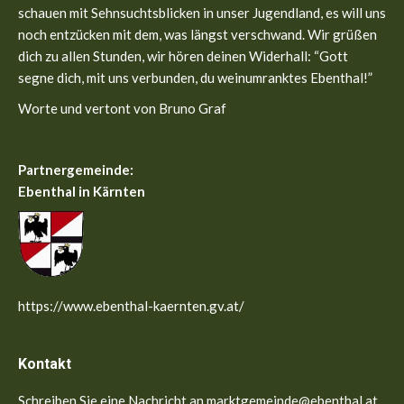
window
window
schauen mit Sehnsuchtsblicken in unser Jugendland, es will uns
noch entzücken mit dem, was längst verschwand. Wir grüßen
dich zu allen Stunden, wir hören deinen Widerhall: “Gott
segne dich, mit uns verbunden, du weinumranktes Ebenthal!”
Worte und vertont von Bruno Graf
Partnergemeinde:
Ebenthal in Kärnten
https://www.ebenthal-kaernten.gv.at/
Kontakt
Schreiben Sie eine Nachricht an marktgemeinde@ebenthal.at