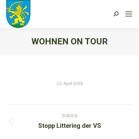
Search:
WOHNEN ON TOUR
Sie befinden sich hier:
12. April 2018
Kommentarnavigation
ZURÜCK
Stopp Littering der VS
Vorheriger
Beitrag: