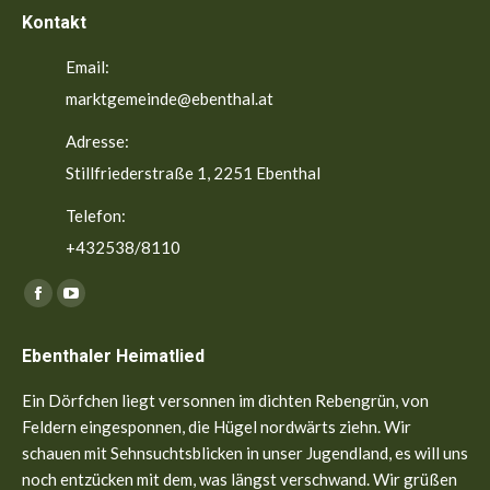
Kontakt
Email:
marktgemeinde@ebenthal.at
Adresse:
Stillfriederstraße 1, 2251 Ebenthal
Telefon:
+432538/8110
Finden Sie uns auf:
Facebook
YouTube
page
page
Ebenthaler Heimatlied
opens
opens
in
in
Ein Dörfchen liegt versonnen im dichten Rebengrün, von
new
new
Feldern eingesponnen, die Hügel nordwärts ziehn. Wir
window
window
schauen mit Sehnsuchtsblicken in unser Jugendland, es will uns
noch entzücken mit dem, was längst verschwand. Wir grüßen