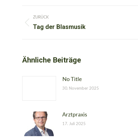
Kommentarnavigation
ZURÜCK
Tag der Blasmusik
Vorheriger
Beitrag:
Ähnliche Beiträge
No Title
30. November 2025
Arztpraxis
17. Juli 2025