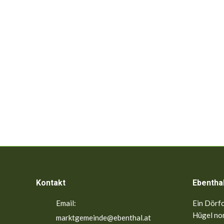
Kontakt
Ebentha
Email:
Ein Dörfc
Hügel nor
marktgemeinde@ebenthal.at