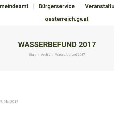
meindeamt
emeindeamt
Bürgerservice
Bürgerservice
Veranstalt
Veranstal
oesterreich.gv.at
oesterreich.gv.at
WASSERBEFUND 2017
Sie befinden sich hier:
Start
Archiv
Wasserbefund 2017
9. Mai 2017