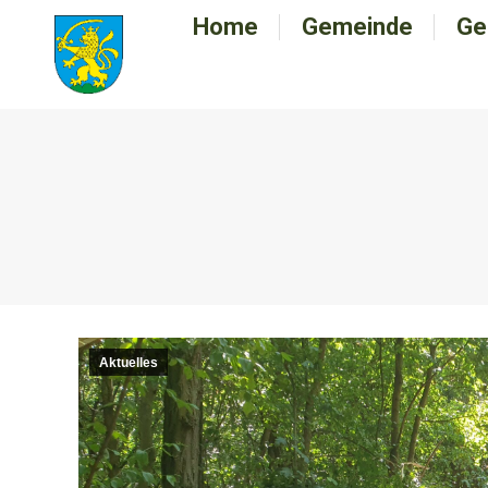
Home
Home
Gemeinde
Gemeinde
Ge
G
Aktuelles