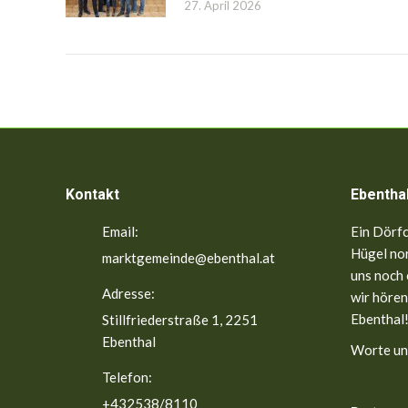
27. April 2026
Kontakt
Ebentha
Email:
Ein Dörfc
Hügel nor
marktgemeinde@ebenthal.at
uns noch 
Adresse:
wir hören
Ebenthal!
Stillfriederstraße 1, 2251
Ebenthal
Worte un
Telefon:
+432538/8110