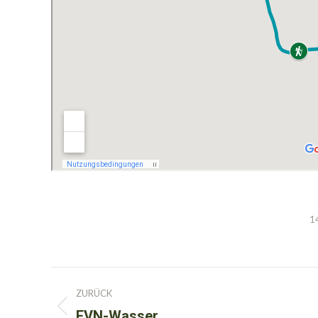
1
Kommentarnavigation
ZURÜCK
EVN-Wasser
Vorheriger