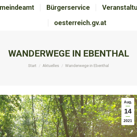
meindeamt
emeindeamt
Bürgerservice
Bürgerservice
Veranstalt
Veranstal
oesterreich.gv.at
oesterreich.gv.at
WANDERWEGE IN EBENTHAL
Sie befinden sich hier:
Start
Aktuelles
Wanderwege in Ebenthal
Aug.
14
2021