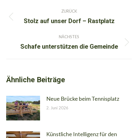
Kommentarnavigation
ZURÜCK
Stolz auf unser Dorf – Rastplatz
Vorheriger
Beitrag:
NÄCHSTES
Schafe unterstützen die Gemeinde
Nächster
Beitrag:
Ähnliche Beiträge
Neue Brücke beim Tennisplatz
2. Juni 2026
Künstliche Intelligenz für den