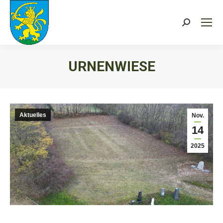
Search:
URNENWIESE
Sie befinden sich hier:
Aktuelles
Nov.
14
2025