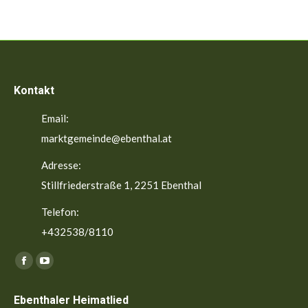
Kontakt
Email:
marktgemeinde@ebenthal.at
Adresse:
Stillfriederstraße 1, 2251 Ebenthal
Telefon:
+432538/8110
Finden Sie uns auf:
Facebook
YouTube
page
page
Ebenthaler Heimatlied
opens
opens