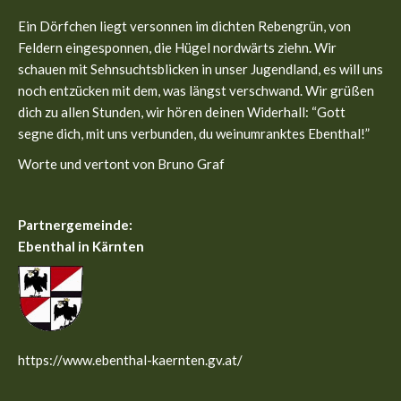
in
in
Ein Dörfchen liegt versonnen im dichten Rebengrün, von
new
new
Feldern eingesponnen, die Hügel nordwärts ziehn. Wir
window
window
schauen mit Sehnsuchtsblicken in unser Jugendland, es will uns
noch entzücken mit dem, was längst verschwand. Wir grüßen
dich zu allen Stunden, wir hören deinen Widerhall: “Gott
segne dich, mit uns verbunden, du weinumranktes Ebenthal!”
Worte und vertont von Bruno Graf
Partnergemeinde:
Ebenthal in Kärnten
https://www.ebenthal-kaernten.gv.at/