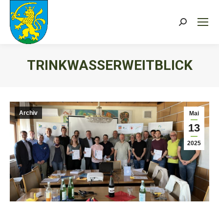
Search:
TRINKWASSERWEITBLICK
Sie befinden sich hier:
Archiv
Mai
13
2025