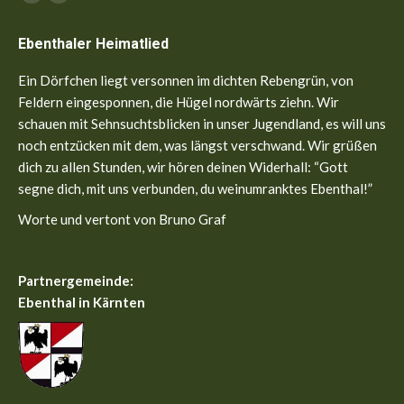
Facebook
YouTube
page
page
Ebenthaler Heimatlied
opens
opens
in
in
Ein Dörfchen liegt versonnen im dichten Rebengrün, von
new
new
Feldern eingesponnen, die Hügel nordwärts ziehn. Wir
window
window
schauen mit Sehnsuchtsblicken in unser Jugendland, es will uns
noch entzücken mit dem, was längst verschwand. Wir grüßen
dich zu allen Stunden, wir hören deinen Widerhall: “Gott
segne dich, mit uns verbunden, du weinumranktes Ebenthal!”
Worte und vertont von Bruno Graf
Partnergemeinde:
Ebenthal in Kärnten