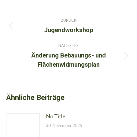
Kommentarnavigation
ZURÜCK
Jugendworkshop
Vorheriger
Beitrag:
NÄCHSTES
Änderung Bebauungs- und
Nächster
Flächenwidmungsplan
Beitrag:
Ähnliche Beiträge
No Title
30. November 2025