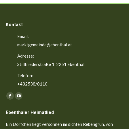
Kontakt
Email:
marktgemeinde@ebenthal.at
Adresse:
Stillfriederstraße 1, 2251 Ebenthal
Telefon:
+432538/8110
Finden Sie uns auf:
Facebook
YouTube
page
page
Ebenthaler Heimatlied
opens
opens
in
in
Ein Dörfchen liegt versonnen im dichten Rebengrün, von