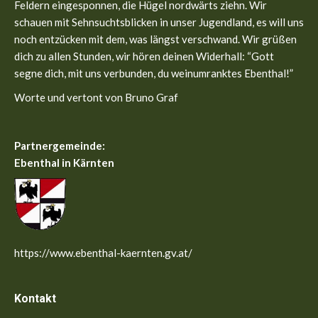
new
new
Feldern eingesponnen, die Hügel nordwärts ziehn. Wir
window
window
schauen mit Sehnsuchtsblicken in unser Jugendland, es will uns
noch entzücken mit dem, was längst verschwand. Wir grüßen
dich zu allen Stunden, wir hören deinen Widerhall: “Gott
segne dich, mit uns verbunden, du weinumranktes Ebenthal!”
Worte und vertont von Bruno Graf
Partnergemeinde:
Ebenthal in Kärnten
https://www.ebenthal-kaernten.gv.at/
Kontakt