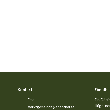
Kontakt
Ebentha
Email:
Ein Dörfc
Hügel nor
marktgemeinde@ebenthal.at