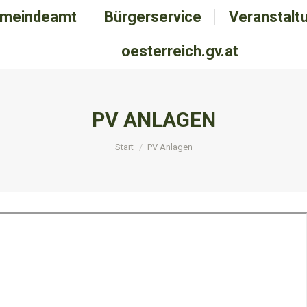
meindeamt
emeindeamt
Bürgerservice
Bürgerservice
Veranstalt
Veranstal
oesterreich.gv.at
oesterreich.gv.at
PV ANLAGEN
Sie befinden sich hier:
Start
PV Anlagen