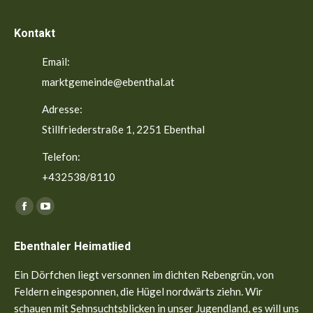
Kontakt
Email:
marktgemeinde@ebenthal.at
Adresse:
Stillfriederstraße 1, 2251 Ebenthal
Telefon:
+432538/8110
Finden Sie uns auf:
Facebook
YouTube
page
page
Ebenthaler Heimatlied
opens
opens
in
in
Ein Dörfchen liegt versonnen im dichten Rebengrün, von
new
new
Feldern eingesponnen, die Hügel nordwärts ziehn. Wir
window
window
schauen mit Sehnsuchtsblicken in unser Jugendland, es will uns