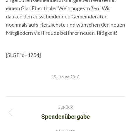
angelobten Gemeinderatsmitgliedern wurde mit
einem Glas Ebenthaler Wein angestoßen! Wir
danken den ausscheidenden Gemeinderäten
nochmals aufs Herzlichste und wünschen den neuen
Mitgliedern viel Freude bei ihrer neuen Tätigkeit!
[SLGF id=1754]
15. Januar 2018
Kommentarnavigation
ZURÜCK
Spendenübergabe
Vorheriger
Beitrag: