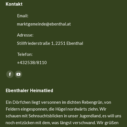
Kontakt
Email:
marktgemeinde@ebenthal.at
Adresse:
Stillfriederstraße 1, 2251 Ebenthal
Telefon:
+432538/8110
Finden Sie uns auf:
Facebook
YouTube
page
page
Ebenthaler Heimatlied
opens
opens
in
in
Ein Dörfchen liegt versonnen im dichten Rebengrün, von
new
new
Feldern eingesponnen, die Hügel nordwärts ziehn. Wir
window
window
schauen mit Sehnsuchtsblicken in unser Jugendland, es will uns
noch entzücken mit dem, was längst verschwand. Wir grüßen