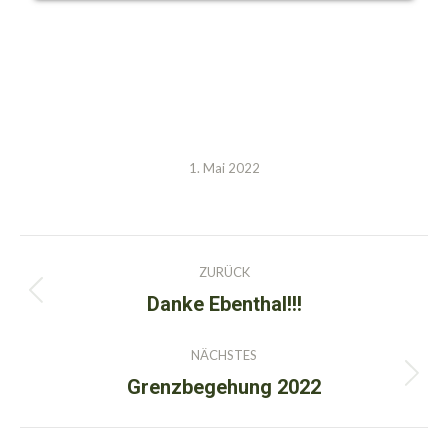
1. Mai 2022
Kommentarnavigation
ZURÜCK
Danke Ebenthal!!!
Vorheriger
Beitrag:
NÄCHSTES
Grenzbegehung 2022
Nächster
Beitrag: