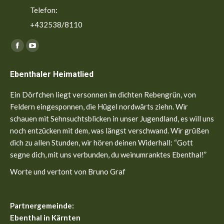
Telefon:
+432538/8110
Finden Sie uns auf:
Facebook
YouTube
page
page
Ebenthaler Heimatlied
opens
opens
in
in
Ein Dörfchen liegt versonnen im dichten Rebengrün, von
new
new
Feldern eingesponnen, die Hügel nordwärts ziehn. Wir
window
window
schauen mit Sehnsuchtsblicken in unser Jugendland, es will uns
noch entzücken mit dem, was längst verschwand. Wir grüßen
dich zu allen Stunden, wir hören deinen Widerhall: “Gott
segne dich, mit uns verbunden, du weinumranktes Ebenthal!”
Worte und vertont von Bruno Graf
Partnergemeinde:
Ebenthal in Kärnten