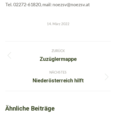
Tel. 02272-61820, mail: noezsv@noezsv.at
14. März 2022
Kommentarnavigation
ZURÜCK
Zuzüglermappe
Vorheriger
Beitrag:
NÄCHSTES
Niederösterreich hilft
Nächster
Beitrag:
Ähnliche Beiträge