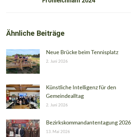
Fronleichnam 2024
Nächster
Beitrag:
Ähnliche Beiträge
Neue Brücke beim Tennisplatz
2. Juni 2026
Künstliche Intelligenz für den
Gemeindealltag
2. Juni 2026
Bezirkskommandantentagung 2026
13. Mai 2026