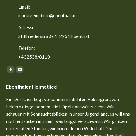
Email:
marktgemeinde@ebenthal.at
Adresse:
Stillfriederstraße 1, 2251 Ebenthal
Telefon:
+432538/8110
Finden Sie uns auf:
Facebook
YouTube
page
page
Ebenthaler Heimatlied
opens
opens
in
in
Ein Dörfchen liegt versonnen im dichten Rebengrün, von
new
new
Feldern eingesponnen, die Hügel nordwärts ziehn. Wir
window
window
schauen mit Sehnsuchtsblicken in unser Jugendland, es will uns
noch entzücken mit dem, was längst verschwand. Wir grüßen
dich zu allen Stunden, wir hören deinen Widerhall: “Gott
segne dich, mit uns verbunden, du weinumranktes Ebenthal!”