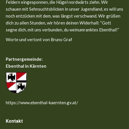
new
new
Feldern eingesponnen, die Hügel nordwärts ziehn. Wir
window
window
schauen mit Sehnsuchtsblicken in unser Jugendland, es will uns
noch entzücken mit dem, was längst verschwand. Wir grüßen
dich zu allen Stunden, wir hören deinen Widerhall: “Gott
segne dich, mit uns verbunden, du weinumranktes Ebenthal!”
Worte und vertont von Bruno Graf
Partnergemeinde:
Ebenthal in Kärnten
https://www.ebenthal-kaernten.gv.at/
Kontakt