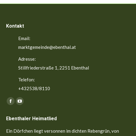
Kontakt
Email:
marktgemeinde@ebenthal.at
Adresse:
Stillfriederstraße 1, 2251 Ebenthal
Telefon:
+432538/8110
Finden Sie uns auf:
Facebook
YouTube
page
page
Ebenthaler Heimatlied
opens
opens
in
in
Ein Dörfchen liegt versonnen im dichten Rebengrün, von