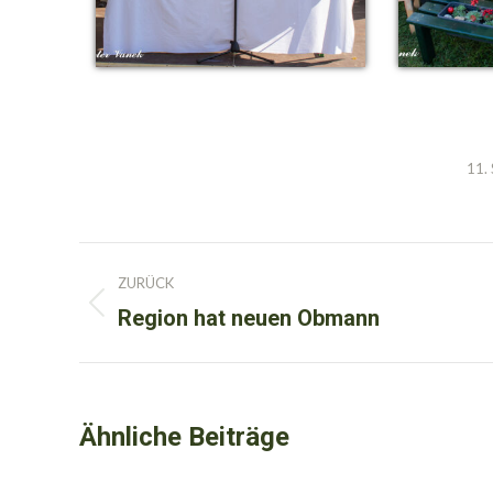
11.
Kommentarnavigation
ZURÜCK
Region hat neuen Obmann
Vorheriger
Beitrag:
Ähnliche Beiträge