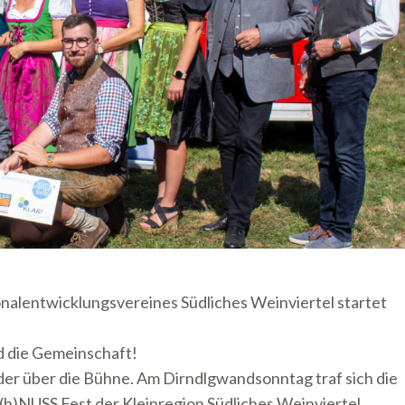
nalentwicklungsvereines Südliches Weinviertel startet
 die Gemeinschaft!
der über die Bühne. Am Dirndlgwandsonntag traf sich die
h)NUSS Fest der Kleinregion Südliches Weinviertel.