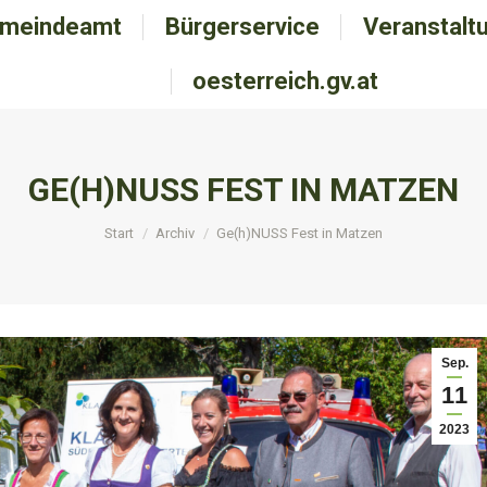
meindeamt
emeindeamt
Bürgerservice
Bürgerservice
Veranstalt
Veranstal
oesterreich.gv.at
oesterreich.gv.at
GE(H)NUSS FEST IN MATZEN
Sie befinden sich hier:
Start
Archiv
Ge(h)NUSS Fest in Matzen
Sep.
11
2023