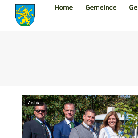
Home
Home
Gemeinde
Gemeinde
Ge
G
Archiv