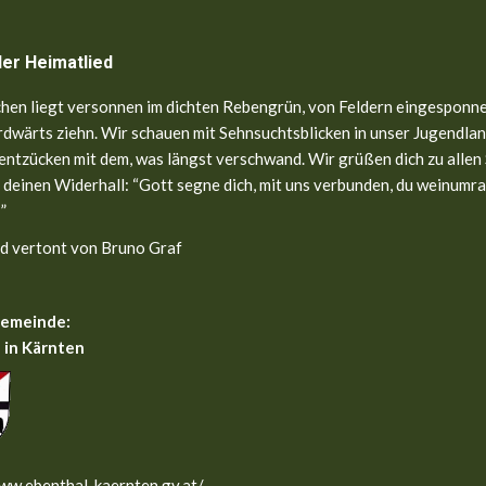
ler Heimatlied
hen liegt versonnen im dichten Rebengrün, von Feldern eingesponne
dwärts ziehn. Wir schauen mit Sehnsuchtsblicken in unser Jugendland
entzücken mit dem, was längst verschwand. Wir grüßen dich zu allen
 deinen Widerhall: “Gott segne dich, mit uns verbunden, du weinumr
”
d vertont von Bruno Graf
gemeinde:
 in Kärnten
ww.ebenthal-kaernten.gv.at/