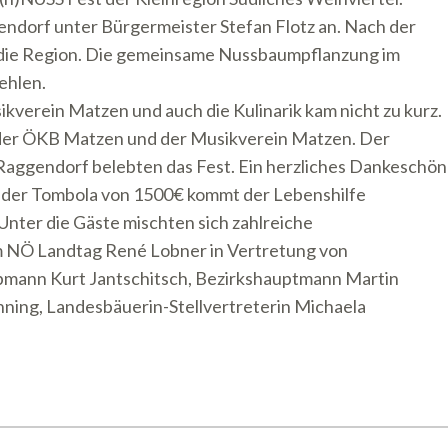
ndorf unter Bürgermeister Stefan Flotz an. Nach der
 die Region. Die gemeinsame Nussbaumpflanzung im
ehlen.
kverein Matzen und auch die Kulinarik kam nicht zu kurz.
der ÖKB Matzen und der Musikverein Matzen. Der
aggendorf belebten das Fest. Ein herzliches Dankeschön
s der Tombola von 1500€ kommt der Lebenshilfe
nter die Gäste mischten sich zahlreiche
 NÖ Landtag René Lobner in Vertretung von
bmann Kurt Jantschitsch, Bezirkshauptmann Martin
ng, Landesbäuerin-Stellvertreterin Michaela