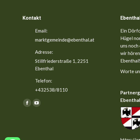
Kontakt
Ebentha
Email:
Ein Dörfc
Hügel nor
marktgemeinde@ebenthal.at
uns noch 
Adresse:
wir hören
Ebenthal!
Stillfriederstraße 1, 2251
Ebenthal
Worte un
Telefon:
+432538/8110
Partner
Ebenthal
Finden Sie uns auf:
Facebook
YouTube
page
page
opens
opens
in
in
new
new
https://w