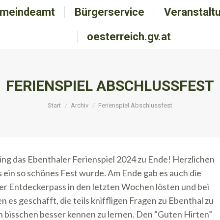
meindeamt
emeindeamt
Bürgerservice
Bürgerservice
Veranstalt
Veranstal
oesterreich.gv.at
oesterreich.gv.at
FERIENSPIEL ABSCHLUSSFEST
Sie befinden sich hier:
Start
Archiv
Ferienspiel Abschlussfest
ging das Ebenthaler Ferienspiel 2024 zu Ende! Herzlichen
es ein so schönes Fest wurde. Am Ende gab es auch die
aler Entdeckerpass in den letzten Wochen lösten und bei
es geschafft, die teils kniffligen Fragen zu Ebenthal zu
n bisschen besser kennen zu lernen. Den “Guten Hirten”