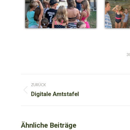
3
Kommentarnavigation
ZURÜCK
Digitale Amtstafel
Vorheriger
Beitrag:
Ähnliche Beiträge