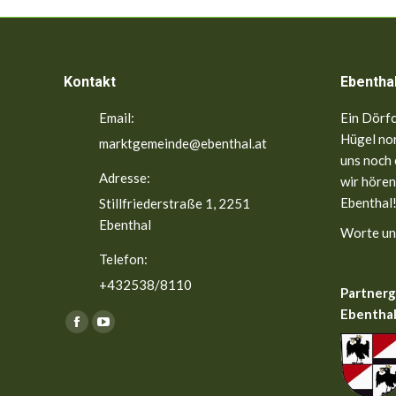
Kontakt
Ebentha
Email:
Ein Dörfc
Hügel nor
marktgemeinde@ebenthal.at
uns noch 
Adresse:
wir hören
Ebenthal!
Stillfriederstraße 1, 2251
Ebenthal
Worte un
Telefon:
+432538/8110
Partner
Ebenthal
Finden Sie uns auf:
Facebook
YouTube
page
page
opens
opens