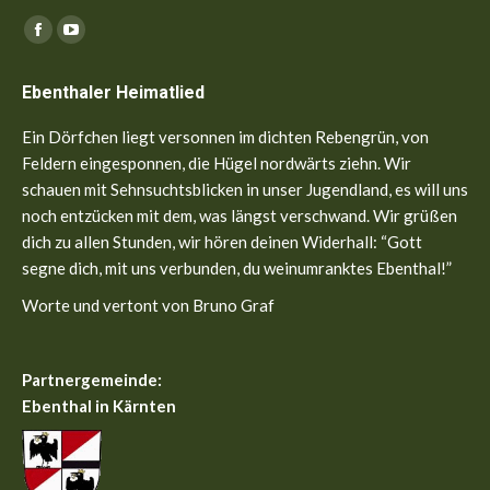
Finden Sie uns auf:
Facebook
YouTube
page
page
Ebenthaler Heimatlied
opens
opens
in
in
Ein Dörfchen liegt versonnen im dichten Rebengrün, von
new
new
Feldern eingesponnen, die Hügel nordwärts ziehn. Wir
window
window
schauen mit Sehnsuchtsblicken in unser Jugendland, es will uns
noch entzücken mit dem, was längst verschwand. Wir grüßen
dich zu allen Stunden, wir hören deinen Widerhall: “Gott
segne dich, mit uns verbunden, du weinumranktes Ebenthal!”
Worte und vertont von Bruno Graf
Partnergemeinde:
Ebenthal in Kärnten