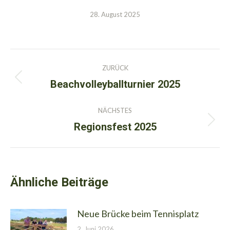
28. August 2025
Kommentarnavigation
ZURÜCK
Beachvolleyballturnier 2025
Vorheriger
Beitrag:
NÄCHSTES
Regionsfest 2025
Nächster
Beitrag:
Ähnliche Beiträge
Neue Brücke beim Tennisplatz
2. Juni 2026