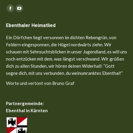
Finden Sie uns auf:
Facebook
YouTube
page
page
Ebenthaler Heimatlied
opens
opens
in
in
Ein Dörfchen liegt versonnen im dichten Rebengrün, von
new
new
Feldern eingesponnen, die Hügel nordwärts ziehn. Wir
window
window
schauen mit Sehnsuchtsblicken in unser Jugendland, es will uns
noch entzücken mit dem, was längst verschwand. Wir grüßen
dich zu allen Stunden, wir hören deinen Widerhall: “Gott
segne dich, mit uns verbunden, du weinumranktes Ebenthal!”
Worte und vertont von Bruno Graf
Partnergemeinde:
Ebenthal in Kärnten