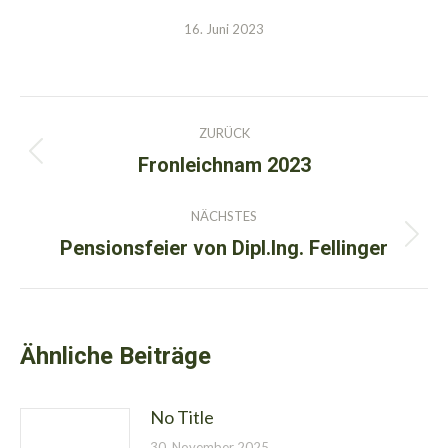
16. Juni 2023
Kommentarnavigation
ZURÜCK
Fronleichnam 2023
Vorheriger
Beitrag:
NÄCHSTES
Pensionsfeier von Dipl.Ing. Fellinger
Nächster
Beitrag:
Ähnliche Beiträge
No Title
30. November 2025