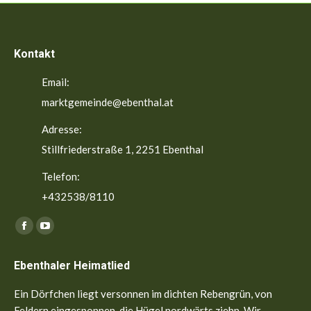
Kontakt
Email:
marktgemeinde@ebenthal.at
Adresse:
Stillfriederstraße 1, 2251 Ebenthal
Telefon:
+432538/8110
Finden Sie uns auf:
Facebook
YouTube
page
page
Ebenthaler Heimatlied
opens
opens
in
in
Ein Dörfchen liegt versonnen im dichten Rebengrün, von
new
new
Feldern eingesponnen, die Hügel nordwärts ziehn. Wir