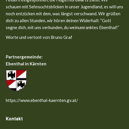
window
window
schauen mit Sehnsuchtsblicken in unser Jugendland, es will uns
noch entzücken mit dem, was längst verschwand. Wir grüßen
dich zu allen Stunden, wir hören deinen Widerhall: “Gott
segne dich, mit uns verbunden, du weinumranktes Ebenthal!”
Worte und vertont von Bruno Graf
Partnergemeinde:
Ebenthal in Kärnten
https://www.ebenthal-kaernten.gv.at/
Kontakt