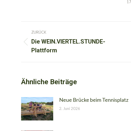
17
Kommentarnavigation
ZURÜCK
Die WEIN.VIERTEL.STUNDE-
Vorheriger
Plattform
Beitrag:
Ähnliche Beiträge
Neue Brücke beim Tennisplatz
2. Juni 2026