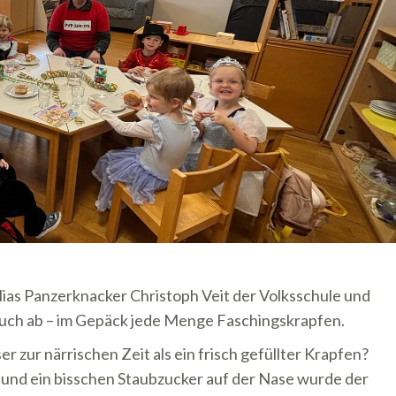
lias Panzerknacker
Christoph Veit
der Volksschule und
uch ab – im Gepäck jede Menge Faschingskrapfen.
 zur närrischen Zeit als ein frisch gefüllter Krapfen?
nd ein bisschen Staubzucker auf der Nase wurde der