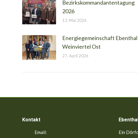
Bezirkskommandantentagung
2026
13. Mai 2026
Energiegemeinschaft Ebenthal
Weinviertel Ost
27. April 2026
Kontakt
Ebentha
Email:
Ein Dörfc