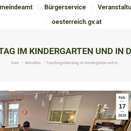
meindeamt
emeindeamt
Bürgerservice
Bürgerservice
Veranstalt
Veranstal
oesterreich.gv.at
oesterreich.gv.at
TAG IM KINDERGARTEN UND IN 
Sie befinden sich hier:
Start
Aktuelles
Faschingsdienstag im Kindergarten und in…
Feb.
17
2026