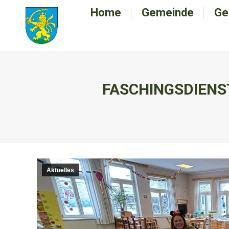
Home
Home
Gemeinde
Gemeinde
Ge
G
FASCHINGSDIENS
Aktuelles