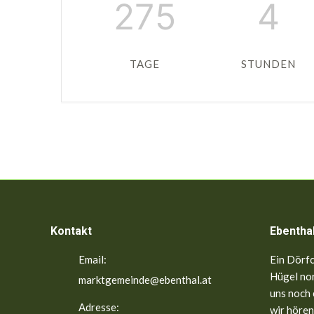
275
4
TAGE
STUNDEN
Kontakt
Ebentha
Email:
Ein Dörfc
Hügel nor
marktgemeinde@ebenthal.at
uns noch 
Adresse:
wir hören