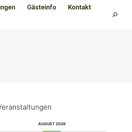
ungen
tungen
Gästeinfo
Gästeinfo
Kontakt
Kontakt
Search:
Search:
Veranstaltungen
AUGUST 2026