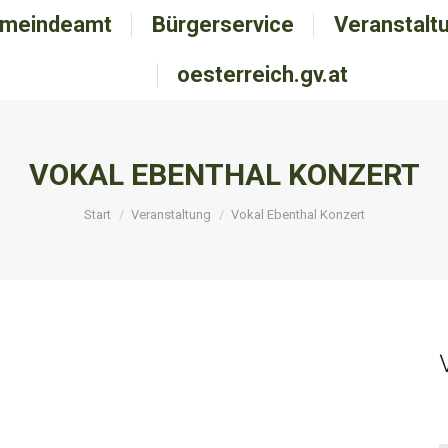
meindeamt
emeindeamt
Bürgerservice
Bürgerservice
Veranstalt
Veranstal
oesterreich.gv.at
oesterreich.gv.at
VOKAL EBENTHAL KONZERT
Sie befinden sich hier:
Start
Veranstaltung
Vokal Ebenthal Konzert