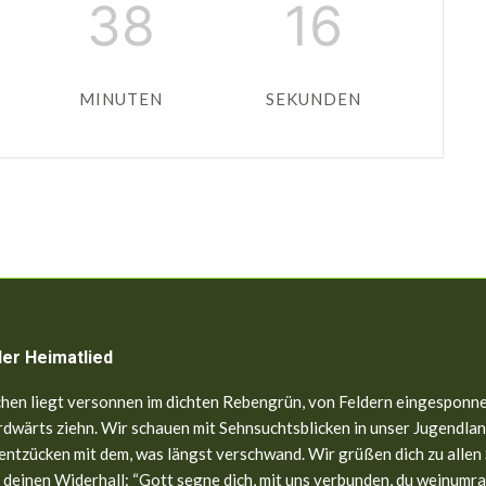
38
15
MINUTEN
SEKUNDEN
ler Heimatlied
hen liegt versonnen im dichten Rebengrün, von Feldern eingesponne
dwärts ziehn. Wir schauen mit Sehnsuchtsblicken in unser Jugendland
entzücken mit dem, was längst verschwand. Wir grüßen dich zu allen
 deinen Widerhall: “Gott segne dich, mit uns verbunden, du weinumr