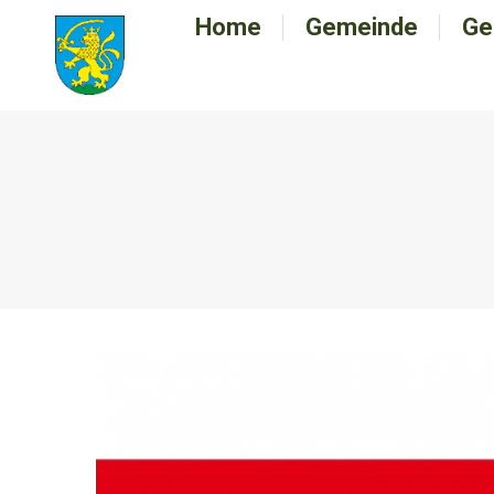
Home
Home
Gemeinde
Gemeinde
Ge
G