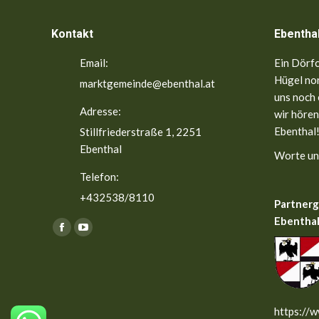
Kontakt
Ebentha
Email:
Ein Dörfc
Hügel nor
marktgemeinde@ebenthal.at
uns noch 
Adresse:
wir hören
Ebenthal!
Stillfriederstraße 1, 2251
Ebenthal
Worte un
Telefon:
+432538/8110
Partner
Ebenthal
Finden Sie uns auf:
Facebook
YouTube
page
page
opens
opens
in
in
new
new
https://w