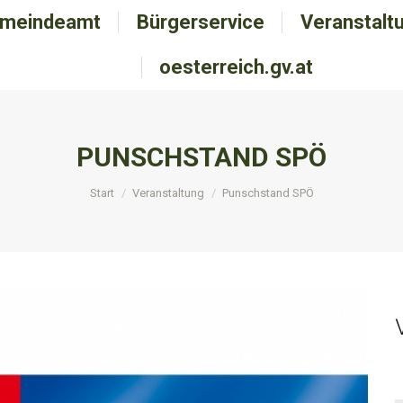
meindeamt
emeindeamt
Bürgerservice
Bürgerservice
Veranstalt
Veranstal
oesterreich.gv.at
oesterreich.gv.at
PUNSCHSTAND SPÖ
Sie befinden sich hier:
Start
Veranstaltung
Punschstand SPÖ