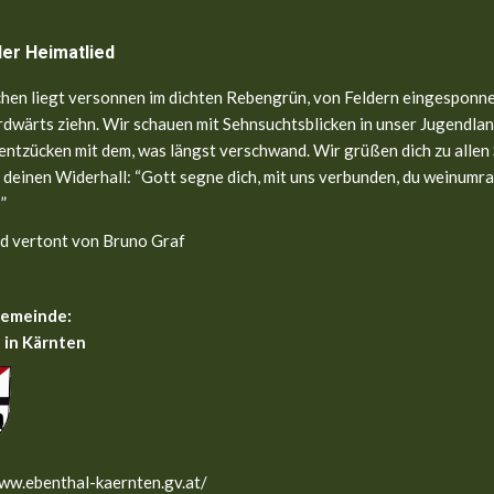
ler Heimatlied
hen liegt versonnen im dichten Rebengrün, von Feldern eingesponne
dwärts ziehn. Wir schauen mit Sehnsuchtsblicken in unser Jugendland
entzücken mit dem, was längst verschwand. Wir grüßen dich zu allen
 deinen Widerhall: “Gott segne dich, mit uns verbunden, du weinumr
”
d vertont von Bruno Graf
gemeinde:
 in Kärnten
ww.ebenthal-kaernten.gv.at/