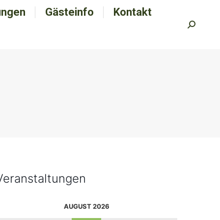
ungen
tungen
Gästeinfo
Gästeinfo
Kontakt
Kontakt
Search:
Search:
Veranstaltungen
AUGUST 2026