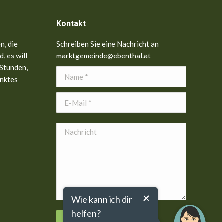
Kontakt
n, die
Schreiben Sie eine Nachricht an
, es will
marktgemeinde@ebenthal.at
 Stunden,
Name *
anktes
E-Mail *
Nachricht
Wie kann ich dir
helfen?
Senden