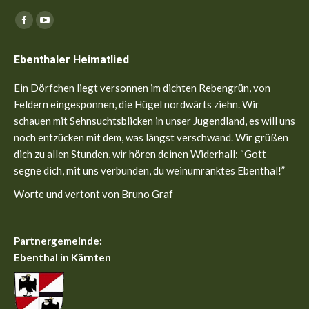
Finden Sie uns auf:
Facebook
YouTube
page
page
Ebenthaler Heimatlied
opens
opens
in
in
Ein Dörfchen liegt versonnen im dichten Rebengrün, von
new
new
Feldern eingesponnen, die Hügel nordwärts ziehn. Wir
window
window
schauen mit Sehnsuchtsblicken in unser Jugendland, es will uns
noch entzücken mit dem, was längst verschwand. Wir grüßen
dich zu allen Stunden, wir hören deinen Widerhall: “Gott
segne dich, mit uns verbunden, du weinumranktes Ebenthal!”
Worte und vertont von Bruno Graf
Partnergemeinde:
Ebenthal in Kärnten