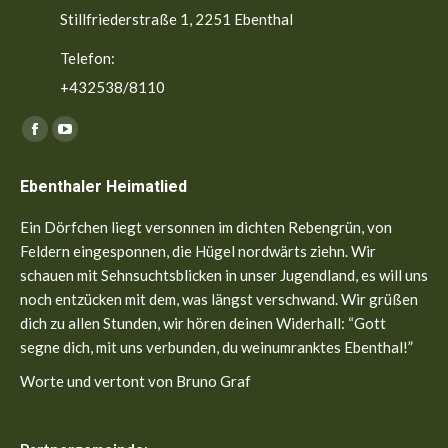
Stillfriederstraße 1, 2251 Ebenthal
Telefon:
+432538/8110
Finden Sie uns auf:
Facebook
YouTube
page
page
Ebenthaler Heimatlied
opens
opens
in
in
Ein Dörfchen liegt versonnen im dichten Rebengrün, von
new
new
Feldern eingesponnen, die Hügel nordwärts ziehn. Wir
window
window
schauen mit Sehnsuchtsblicken in unser Jugendland, es will uns
noch entzücken mit dem, was längst verschwand. Wir grüßen
dich zu allen Stunden, wir hören deinen Widerhall: “Gott
segne dich, mit uns verbunden, du weinumranktes Ebenthal!”
Worte und vertont von Bruno Graf