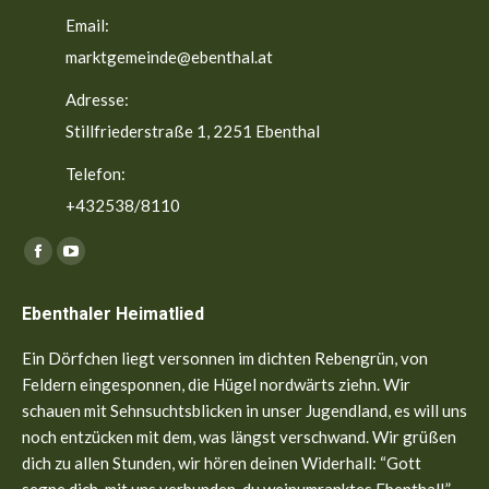
Email:
marktgemeinde@ebenthal.at
Adresse:
Stillfriederstraße 1, 2251 Ebenthal
Telefon:
+432538/8110
Finden Sie uns auf:
Facebook
YouTube
page
page
Ebenthaler Heimatlied
opens
opens
in
in
Ein Dörfchen liegt versonnen im dichten Rebengrün, von
new
new
Feldern eingesponnen, die Hügel nordwärts ziehn. Wir
window
window
schauen mit Sehnsuchtsblicken in unser Jugendland, es will uns
noch entzücken mit dem, was längst verschwand. Wir grüßen
dich zu allen Stunden, wir hören deinen Widerhall: “Gott