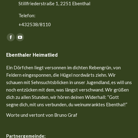
Stillfriederstraße 1, 2251 Ebenthal
Telefon:
+432538/8110
Finden Sie uns auf:
Facebook
YouTube
page
page
Ebenthaler Heimatlied
opens
opens
in
in
Ein Dörfchen liegt versonnen im dichten Rebengrün, von
new
new
Feldern eingesponnen, die Hügel nordwärts ziehn. Wir
window
window
schauen mit Sehnsuchtsblicken in unser Jugendland, es will uns
noch entzücken mit dem, was längst verschwand. Wir grüßen
dich zu allen Stunden, wir hören deinen Widerhall: “Gott
segne dich, mit uns verbunden, du weinumranktes Ebenthal!”
Worte und vertont von Bruno Graf
Partnergemeinde: