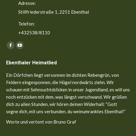
Adresse:
Stillfriederstraße 1, 2251 Ebenthal
Telefon:
+432538/8110
Finden Sie uns auf:
Facebook
YouTube
page
page
Ebenthaler Heimatlied
opens
opens
in
in
Ein Dörfchen liegt versonnen im dichten Rebengrün, von
new
new
Feldern eingesponnen, die Hügel nordwärts ziehn. Wir
window
window
schauen mit Sehnsuchtsblicken in unser Jugendland, es will uns
noch entzücken mit dem, was längst verschwand. Wir grüßen
dich zu allen Stunden, wir hören deinen Widerhall: “Gott
segne dich, mit uns verbunden, du weinumranktes Ebenthal!”
Worte und vertont von Bruno Graf