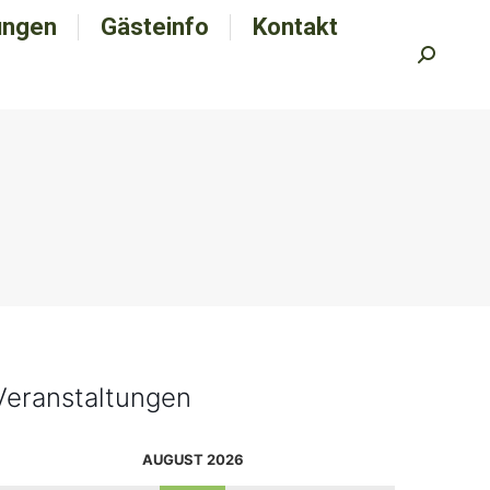
ungen
tungen
Gästeinfo
Gästeinfo
Kontakt
Kontakt
Search:
Search:
Veranstaltungen
AUGUST 2026