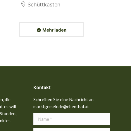
Schüttkasten
Mehr laden
Kontakt
n, die
Schreiben Sie eine Nachricht an
, es will
marktgemeinde@ebenthal.at
 Stunden,
Name *
anktes