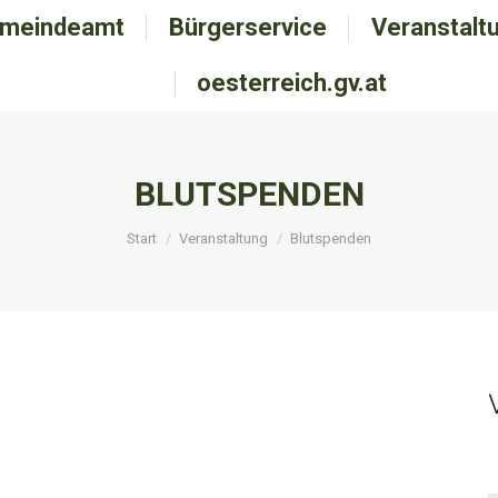
meindeamt
emeindeamt
Bürgerservice
Bürgerservice
Veranstalt
Veranstal
oesterreich.gv.at
oesterreich.gv.at
BLUTSPENDEN
Sie befinden sich hier:
Start
Veranstaltung
Blutspenden