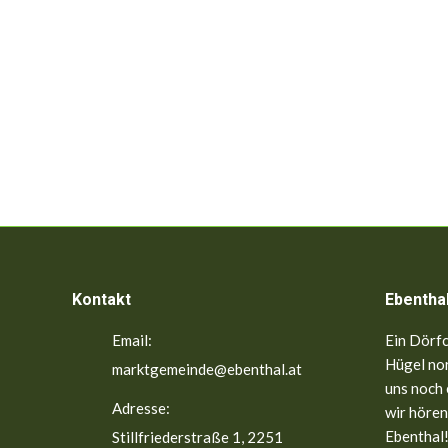
Kontakt
Ebentha
Email:
Ein Dörfc
Hügel nor
marktgemeinde@ebenthal.at
uns noch 
Adresse:
wir hören
Ebenthal!
Stillfriederstraße 1, 2251