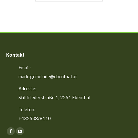
Kontakt
Email:
marktgemeinde@ebenthal.at
Adresse:
Stillfriederstraße 1, 2251 Ebenthal
Telefon:
+432538/8110
Finden Sie uns auf:
Facebook
YouTube