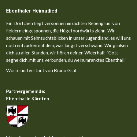
page
page
Ebenthaler Heimatlied
opens
opens
in
in
Ein Dörfchen liegt versonnen im dichten Rebengrün, von
new
new
Feldern eingesponnen, die Hügel nordwärts ziehn. Wir
window
window
schauen mit Sehnsuchtsblicken in unser Jugendland, es will uns
noch entzücken mit dem, was längst verschwand. Wir grüßen
dich zu allen Stunden, wir hören deinen Widerhall: “Gott
segne dich, mit uns verbunden, du weinumranktes Ebenthal!”
Worte und vertont von Bruno Graf
Partnergemeinde:
Ebenthal in Kärnten