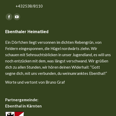
+432538/8110
Finden Sie uns auf:
Facebook
YouTube
page
page
Ebenthaler Heimatlied
opens
opens
in
in
Ein Dörfchen liegt versonnen im dichten Rebengrün, von
new
new
Feldern eingesponnen, die Hügel nordwärts ziehn. Wir
window
window
schauen mit Sehnsuchtsblicken in unser Jugendland, es will uns
noch entzücken mit dem, was längst verschwand. Wir grüßen
dich zu allen Stunden, wir hören deinen Widerhall: “Gott
segne dich, mit uns verbunden, du weinumranktes Ebenthal!”
Worte und vertont von Bruno Graf
Partnergemeinde:
Ebenthal in Kärnten