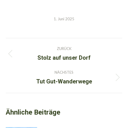
1. Juni 2025
Kommentarnavigation
ZURÜCK
Stolz auf unser Dorf
Vorheriger
Beitrag:
NÄCHSTES
Tut Gut-Wanderwege
Nächster
Beitrag:
Ähnliche Beiträge