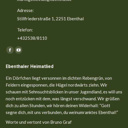
Adresse:
Stillfriederstraße 1, 2251 Ebenthal
Telefon:
+432538/8110
Finden Sie uns auf:
Facebook
YouTube
page
page
Ebenthaler Heimatlied
opens
opens
in
in
Ein Dörfchen liegt versonnen im dichten Rebengrün, von
new
new
Feldern eingesponnen, die Hügel nordwärts ziehn. Wir
window
window
schauen mit Sehnsuchtsblicken in unser Jugendland, es will uns
noch entzücken mit dem, was längst verschwand. Wir grüßen
dich zu allen Stunden, wir hören deinen Widerhall: “Gott
segne dich, mit uns verbunden, du weinumranktes Ebenthal!”
Worte und vertont von Bruno Graf