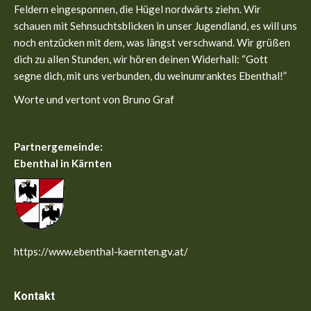
new
new
Feldern eingesponnen, die Hügel nordwärts ziehn. Wir
window
window
schauen mit Sehnsuchtsblicken in unser Jugendland, es will uns
noch entzücken mit dem, was längst verschwand. Wir grüßen
dich zu allen Stunden, wir hören deinen Widerhall: “Gott
segne dich, mit uns verbunden, du weinumranktes Ebenthal!”
Worte und vertont von Bruno Graf
Partnergemeinde:
Ebenthal in Kärnten
https://www.ebenthal-kaernten.gv.at/
Kontakt