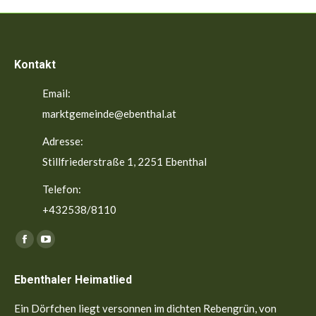
Kontakt
Email:
marktgemeinde@ebenthal.at
Adresse:
Stillfriederstraße 1, 2251 Ebenthal
Telefon:
+432538/8110
Finden Sie uns auf:
Facebook
YouTube
page
page
Ebenthaler Heimatlied
opens
opens
in
in
Ein Dörfchen liegt versonnen im dichten Rebengrün, von