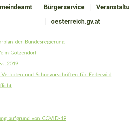
meindeamt
emeindeamt
Bürgerservice
Bürgerservice
Veranstalt
Veranstal
oesterreich.gv.at
oesterreich.gv.at
Fahrplan_der_Bundesregierung
Velm-Götzendorf
uss_2019
_Verboten_und_Schonvorschriften_für_Federwild
licht
eßung_aufgrund_von_COVID-19