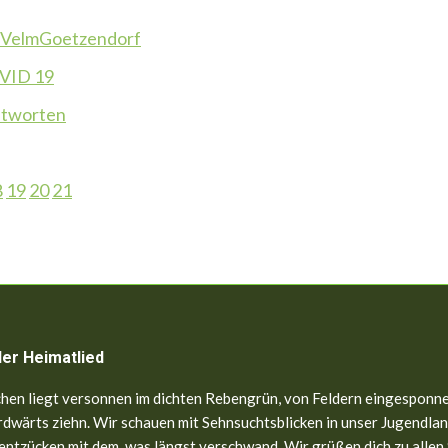
VelmGoetzendorf
OVID 19
ntworten
8
19
20
21
ler Heimatlied
hen liegt versonnen im dichten Rebengrün, von Feldern eingesponne
dwärts ziehn. Wir schauen mit Sehnsuchtsblicken in unser Jugendland
entzücken mit dem, was längst verschwand. Wir grüßen dich zu allen