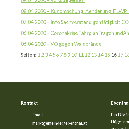
09.04.2020 – Volksbegehren
08.04.2020 – Kundmachung_Aenderung_FLWP_
07.04.2020 – Info Sachverständigentätigkeit C
06.04.2020 – CoronakriseFahrplanFragenundA
06.04.2020 – VO gegen Waldbrände
Seiten:
1
2
3
4
5
6
7
8
9
10
11
12
13
14
15
16
17
1
Kontakt
Ebentha
Email:
Ein Dörfc
Hügel nor
marktgemeinde@ebenthal.at
uns noch 