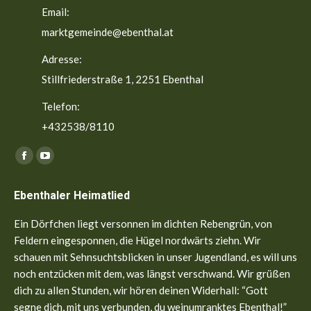
Email:
marktgemeinde@ebenthal.at
Adresse:
Stillfriederstraße 1, 2251 Ebenthal
Telefon:
+432538/8110
Finden Sie uns auf:
Facebook
YouTube
page
page
Ebenthaler Heimatlied
opens
opens
in
in
Ein Dörfchen liegt versonnen im dichten Rebengrün, von
new
new
Feldern eingesponnen, die Hügel nordwärts ziehn. Wir
window
window
schauen mit Sehnsuchtsblicken in unser Jugendland, es will uns
noch entzücken mit dem, was längst verschwand. Wir grüßen
dich zu allen Stunden, wir hören deinen Widerhall: “Gott
segne dich, mit uns verbunden, du weinumranktes Ebenthal!”