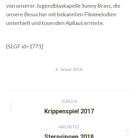
von unserer Jugendblaskapelle Sunny Brass, die
unsere Besucher mit bekannten Filmmelodien
unterhielt und tosenden Apllaus erntete.
[SLGF id=1771]
6. Januar 2018
Kommentarnavigation
ZURÜCK
Krippenspiel 2017
Vorheriger
Beitrag:
NÄCHSTES
Sternsingen 2018
Nächster