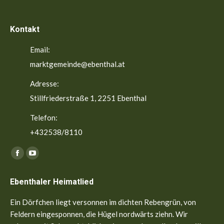
Kontakt
Email:
marktgemeinde@ebenthal.at
Adresse:
Stillfriederstraße 1, 2251 Ebenthal
Telefon:
+432538/8110
Finden Sie uns auf:
Facebook
YouTube
page
page
Ebenthaler Heimatlied
opens
opens
in
in
Ein Dörfchen liegt versonnen im dichten Rebengrün, von
new
new
Feldern eingesponnen, die Hügel nordwärts ziehn. Wir