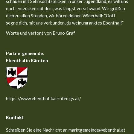
window
window
schauen mit Sehnsuchtsblicken in unser Jugendland, es will uns
noch entzücken mit dem, was längst verschwand. Wir grüßen
dich zu allen Stunden, wir hören deinen Widerhall: “Gott
segne dich, mit uns verbunden, du weinumranktes Ebenthal!”
Worte und vertont von Bruno Graf
Partnergemeinde:
Ebenthal in Kärnten
https://www.ebenthal-kaernten.gv.at/
Kontakt
Schreiben Sie eine Nachricht an marktgemeinde@ebenthal.at