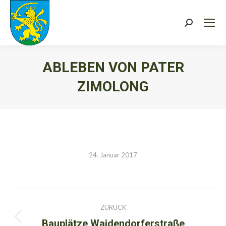
Search:
ABLEBEN VON PATER
ZIMOLONG
Sie befinden sich hier:
24. Januar 2017
Kommentarnavigation
ZURÜCK
Bauplätze Waidendorferstraße
Vorheriger