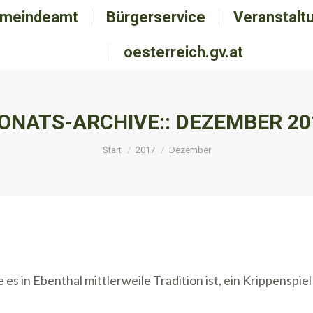
meindeamt
emeindeamt
Bürgerservice
Bürgerservice
Veranstalt
Veranstal
oesterreich.gv.at
oesterreich.gv.at
ONATS-ARCHIVE::
DEZEMBER 20
Sie befinden sich hier:
Start
2017
Dezember
s in Ebenthal mittlerweile Tradition ist, ein Krippenspiel