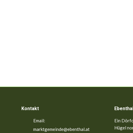
Kontakt
Ebentha
Email:
Ein Dörfc
Hügel nor
marktgemeinde@ebenthal.at