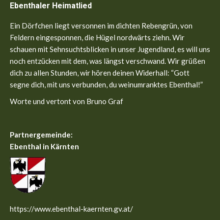
Ebenthaler Heimatlied
opens
opens
in
in
Ein Dörfchen liegt versonnen im dichten Rebengrün, von
new
new
Feldern eingesponnen, die Hügel nordwärts ziehn. Wir
window
window
schauen mit Sehnsuchtsblicken in unser Jugendland, es will uns
noch entzücken mit dem, was längst verschwand. Wir grüßen
dich zu allen Stunden, wir hören deinen Widerhall: “Gott
segne dich, mit uns verbunden, du weinumranktes Ebenthal!”
Worte und vertont von Bruno Graf
Partnergemeinde:
Ebenthal in Kärnten
https://www.ebenthal-kaernten.gv.at/