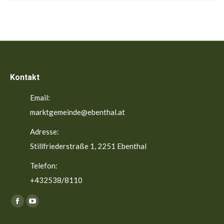
Kontakt
Email:
marktgemeinde@ebenthal.at
Adresse:
Stillfriederstraße 1, 2251 Ebenthal
Telefon:
+432538/8110
Finden Sie uns auf:
Facebook
YouTube
page
page