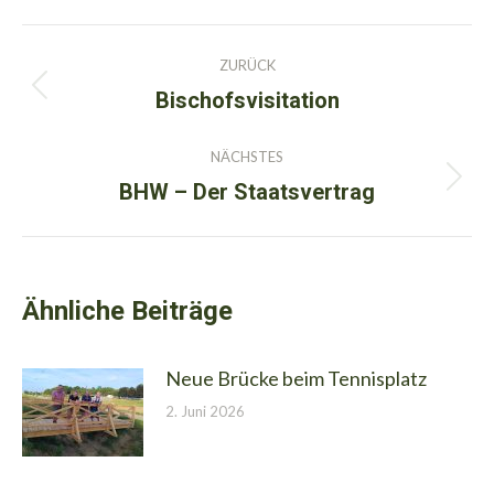
Kommentarnavigation
ZURÜCK
Bischofsvisitation
Vorheriger
Beitrag:
NÄCHSTES
BHW – Der Staatsvertrag
Nächster
Beitrag:
Ähnliche Beiträge
Neue Brücke beim Tennisplatz
2. Juni 2026