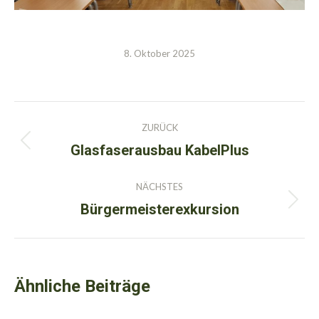
8. Oktober 2025
Kommentarnavigation
ZURÜCK
Glasfaserausbau KabelPlus
Vorheriger
Beitrag:
NÄCHSTES
Bürgermeisterexkursion
Nächster
Beitrag:
Ähnliche Beiträge