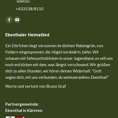
Telefon:
+432538/8110
Finden Sie uns auf:
Facebook
YouTube
page
page
Ebenthaler Heimatlied
opens
opens
in
in
Ein Dörfchen liegt versonnen im dichten Rebengrün, von
new
new
Feldern eingesponnen, die Hügel nordwärts ziehn. Wir
window
window
schauen mit Sehnsuchtsblicken in unser Jugendland, es will uns
noch entzücken mit dem, was längst verschwand. Wir grüßen
dich zu allen Stunden, wir hören deinen Widerhall: “Gott
segne dich, mit uns verbunden, du weinumranktes Ebenthal!”
Worte und vertont von Bruno Graf
Partnergemeinde:
Ebenthal in Kärnten